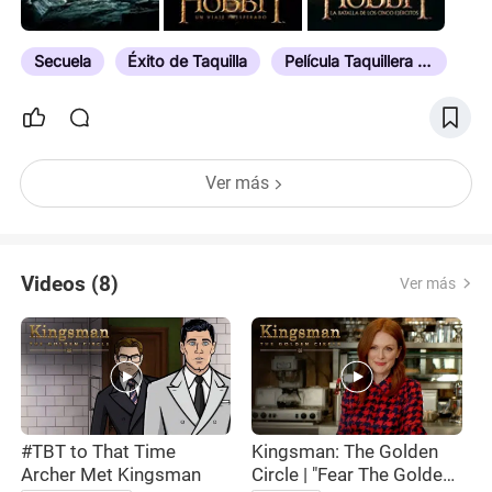
Secuela
Éxito de Taquilla
Película Taquillera de Su Año
Ver más
Videos (8)
Ver más
#TBT to That Time
Kingsman: The Golden
Archer Met Kingsman
Circle | "Fear The Golden
C