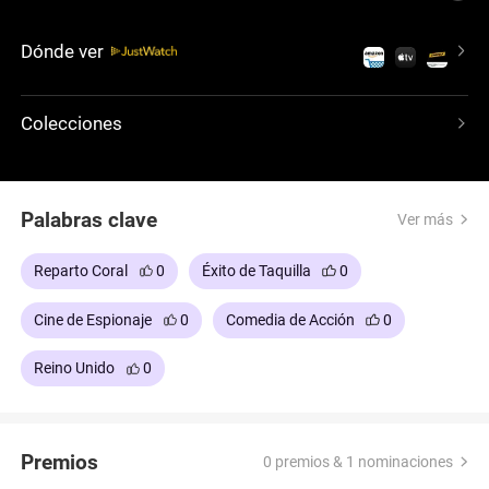
Eggsy como agente experto. Los aficionados al
espionaje y a las secuencias de secuencias de
Dónde ver
acción superintensas no quedarán decepcionados
con esta peli!
Colecciones
Palabras clave
Ver más
Reparto Coral
0
Éxito de Taquilla
0
Cine de Espionaje
0
Comedia de Acción
0
Reino Unido
0
Premios
0 premios & 1 nominaciones