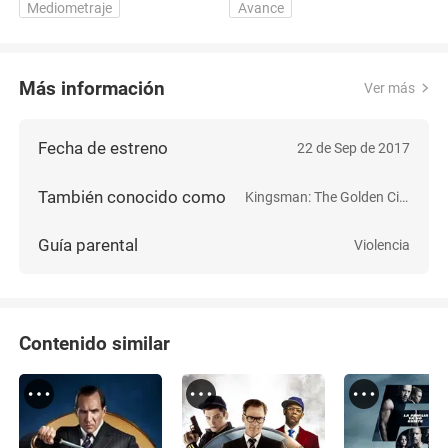
Circle" TV Commercial |
H
Mediometraje
Avance
20th Century FOX
Más información
Ver más
Fecha de estreno
22 de Sep de 2017
También conocido como
Kingsman: The Golden Circle
Guía parental
Violencia
Contenido similar