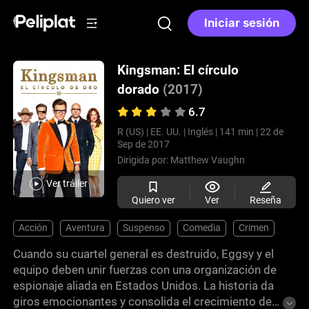
Iniciar sesión
Kingsman: El círculo
dorado
(2017)
6.7
R (US) |
EE. UU. |
Inglés |
141 min |
22 de
Sep de 2017
Dirigida por:
Matthew Vaughn
Ver tráiler
Quiero ver
Ver
Reseña
Acción
Aventura
Suspenso
Comedia
Crimen
Cuando su cuartel general es destruido, Eggsy y el
equipo deben unir fuerzas con una organización de
espionaje aliada en Estados Unidos. La historia da
giros emocionantes y consolida el crecimiento de