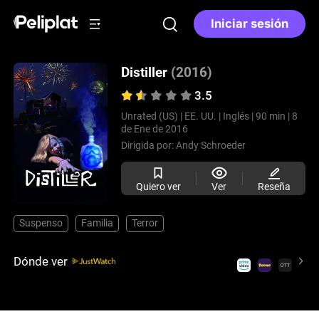
Iniciar sesión
Distiller
(2016)
3.5
Unrated (US) |
EE. UU. |
Inglés |
90 min |
8
de Ene de 2016
Dirigida por:
Andy Schroeder
Quiero ver
Ver
Reseña
Suspenso
Familia
Terror
Dónde ver