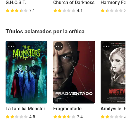
G.H.O.S.T.
Church of Darkness
Harmony Fall
7.1
4.1
3.4
Títulos aclamados por la crítica
La familia Monster
Fragmentado
4.5
7.4
4.8