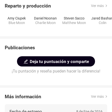
Reparto y producción
Ver más
Amy Ciupek
Daniel Noonan
Steven Sacco
Jared Basha
Blue Moon
Charlie Moon
Matthew Moon
Colin
Publicaciones
Deja tu puntuación y comparte
¡Tu puntación y reseña pueden hacer la diferencia!
Más información
Ver más
Fecha de estreno
8 de Ene de 2016