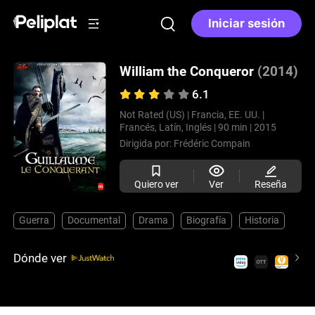
Iniciar sesión
William the Conqueror
(2014)
6.1
Not Rated (US) |
Francia, EE. UU. |
Francés, Latín, Inglés |
90 min |
2015
Dirigida por:
Frédéric Compain
Quiero ver
Ver
Reseña
Guerra
Documental
Drama
Biografía
Historia
Dónde ver