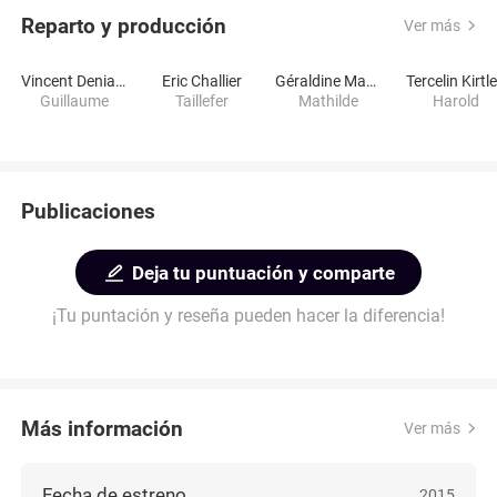
Reparto y producción
Ver más
Vincent Deniard
Eric Challier
Géraldine Martineau
Tercelin Kirtl
Guillaume
Taillefer
Mathilde
Harold
Publicaciones
Deja tu puntuación y comparte
¡Tu puntación y reseña pueden hacer la diferencia!
Más información
Ver más
Fecha de estreno
2015