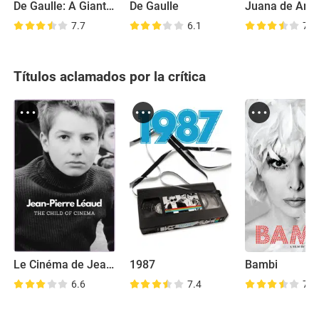
De Gaulle: A Giant Among Men
De Gaulle
7.7
6.1
7.1
Títulos aclamados por la crítica
Le Cinéma de Jean-Pierre Léaud
1987
Bambi
6.6
7.4
7.1