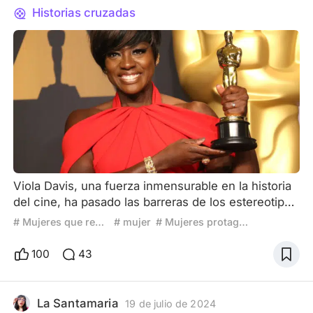
Historias cruzadas
Viola Davis, una fuerza inmensurable en la historia
del cine, ha pasado las barreras de los estereotipos
y la falta de visibilidad para ser una de las actrices
# Mujeres que revolucionaron el cine
# mujer
# Mujeres protagonistas
más destacadas de nuestro tiempo. Su camino,
marcado por la autenticidad, el don para cambiar y
100
43
su disciplina en la representación, ha cambiado
cómo vemos a mujeres de color en la pantalla
grande. Nacida en Carolina del Sur, Davis creció en
La Santamaria
19 de julio de 2024