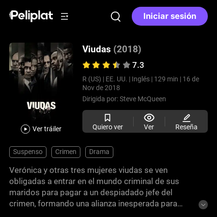
Iniciar sesión
Viudas
(2018)
7.3
R (US) |
EE. UU. |
Inglés |
129 min |
16 de
Nov de 2018
Dirigida por:
Steve McQueen
Quiero ver
Ver
Reseña
Ver tráiler
Suspenso
Crimen
Drama
Verónica y otras tres mujeres viudas se ven
obligadas a entrar en el mundo criminal de sus
maridos para pagar a un despiadado jefe del
crimen, formando una alianza inesperada para
ejecutar un audaz robo. Realizada por el premiado