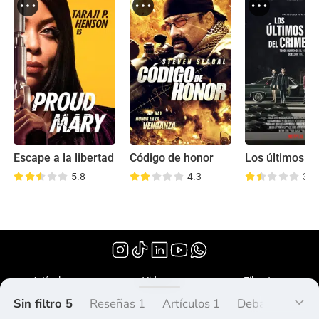
Escape a la libertad
Código de honor
5.8
4.3
3.8
(2018)
Artículos
Videos
Filmoteca
Sin filtro 5
Reseñas 1
Artículos 1
Debate 0
Lis
¿Qué es Peliplat?