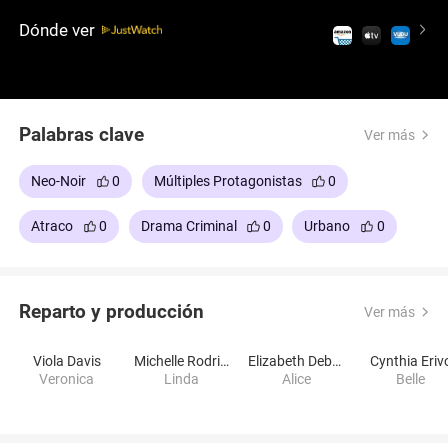
director Steve McQueen y protagonizada por un
Dónde ver
reparto excepcional encabezado por la talentosa
Viola Davis, este atrevido thriller sumerge al público
en un mundo de intriga, corrupción y la fuerza de la
resiliencia femenina.
Palabras clave
Ver más
Neo-Noir
0
Múltiples Protagonistas
0
Atraco
0
Drama Criminal
0
Urbano
0
Reparto y producción
Ver más
Viola Davis
Michelle Rodriguez
Elizabeth Debicki
Cynthia Eriv
Veronica
Linda
Alice
Belle