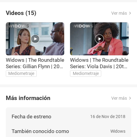
Videos (15)
Ver más
Widows | The Roundtable
Widows | The Roundtable
Series: Gillian Flynn | 20th
Series: Viola Davis | 20th
S
Century FOX
Century FOX
Mediometraje
Mediometraje
Más información
Ver más
Fecha de estreno
16 de Nov de 2018
También conocido como
Widows