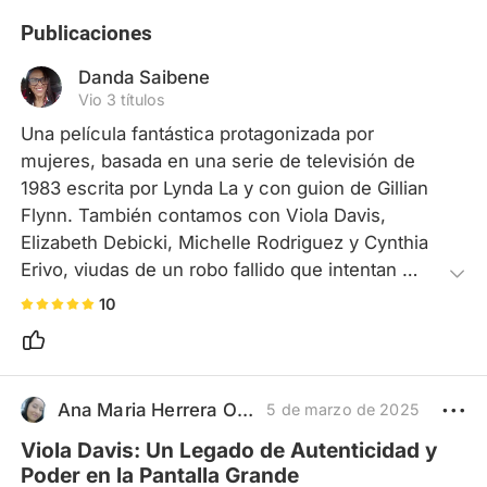
Publicaciones
Danda Saibene
Vio 3 títulos
Una película fantástica protagonizada por 
mujeres, basada en una serie de televisión de 
1983 escrita por Lynda La y con guion de Gillian 
Flynn. También contamos con Viola Davis, 
Elizabeth Debicki, Michelle Rodriguez y Cynthia 
Erivo, viudas de un robo fallido que intentan 
desesperadamente estafar para saldar sus 
10
deudas y asegurar su futuro. La película es muy 
creíble, el cuarteto se complementa a la 
perfección y se agradece a las mujeres por esta 
película libre de clichés sobre el sexo débil. 
Ana Maria Herrera Orjuela
5 de marzo de 2025
Como extra, hay una sorpresa y un poco de 
Viola Davis: Un Legado de Autenticidad y
villanía masculina al final.
Poder en la Pantalla Grande