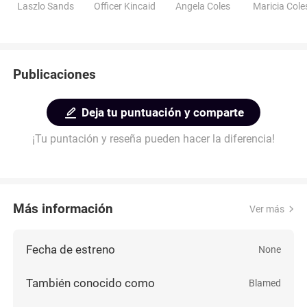
Laszlo Sands
Officer Kincaid
Angela Coles
Maricia Cole
Publicaciones
Deja tu puntuación y comparte
¡Tu puntación y reseña pueden hacer la diferencia!
Más información
Ver más
Fecha de estreno
None
También conocido como
Blamed