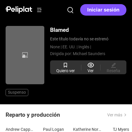
Iniciar sesión
Blamed
Este título todavía no se estrenó
None |
EE. UU. |
Inglés |
Dirigida por:
Michael Saunders
Quiero ver
Ver
Reseña
Suspenso
Reparto y producción
Ver más
Andrew Cappelletti
Paul Logan
Katherine Norland
TJ Myers