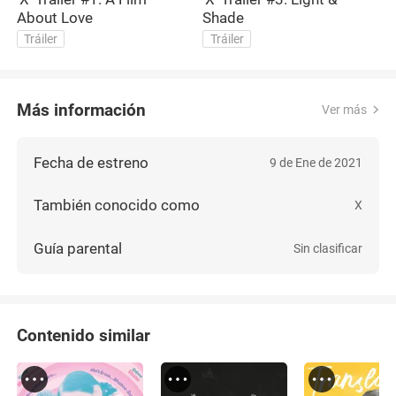
About Love
Shade
F
Tráiler
Tráiler
Más información
Ver más
Fecha de estreno
9 de Ene de 2021
También conocido como
X
Guía parental
Sin clasificar
Contenido similar