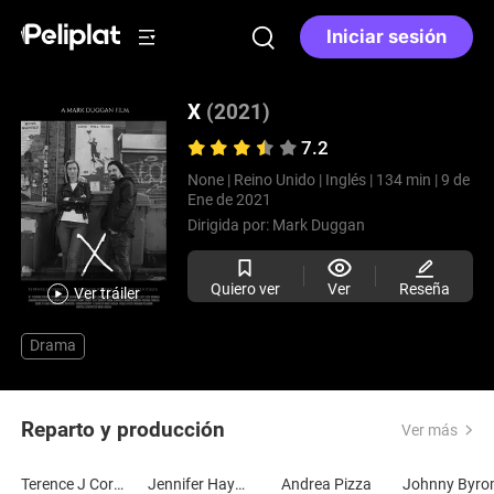
Iniciar sesión
X
(2021)
7.2
None |
Reino Unido |
Inglés |
134 min |
9 de
Ene de 2021
Dirigida por:
Mark Duggan
Quiero ver
Ver
Reseña
Ver tráiler
Drama
Reparto y producción
Ver más
Terence J Corbett
Jennifer Hayden
Andrea Pizza
Johnny Byr