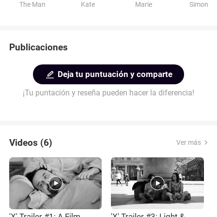
The Man
Kate
Marie
Simon
Publicaciones
Deja tu puntuación y comparte
¡Tu puntación y reseña pueden hacer la diferencia!
Videos (6)
Ver más
'X' Trailer #1: A Film
'X' Trailer #3: Light &
'