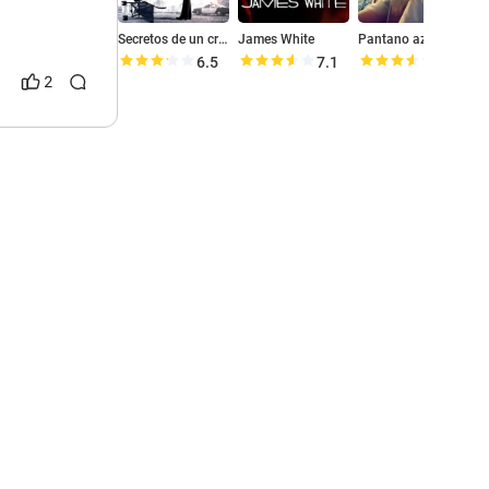
Secretos de un crimen
James White
Pantano azul
6.5
7.1
7.1
2