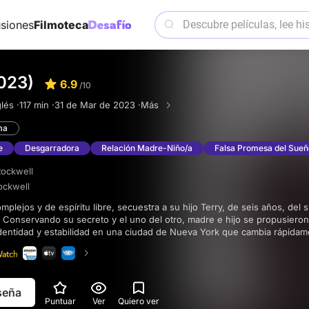
siones
Filmoteca
2023)
6.9
/10
lés ·
117 min ·
31 de Mar de 2023 ·
Más
ma
e
Desgarradora
Relación Madre-Niño/a
Falsa Promesa del Sue
Rockwell
ockwell
. Conservando su secreto y el uno del otro, madre e hijo se propusiero
identidad y estabilidad en una ciudad de Nueva York que cambia rápida
eseña
Puntuar
Ver
Quiero ver