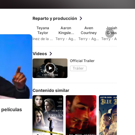
Reparto y producción
Teyana
Aaron
Aven
Josiah
Wil
Taylor
Kingsley
Courtney
Cross
Cat
Adetola
Inez de la Paz
Terry - Age 6
Terry - Age 13
Terry - Age 17
Lu
Videos
Official Trailer
Tráiler
Contenido similar
 películas