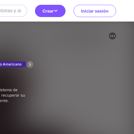
Crear
Iniciar sesión
ño Americano
n recuperar su
mente.