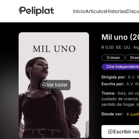
Inicio
Artículos
Historias
Discu
Mil uno (
R (US) ·
EE. UU. ·
Ing
Crimen
Dra
Cine Independient
Dirigida por:
A.V. 
Escrita por:
A.V. R
Ver tráiler
Trama:
Inez, sin complejos y de espíritu libre, secuestra a su hijo Terry, de seis años, del sistema de
cuidado de crianza
sentido de hogar, 
Dónde ver:
Escribir r