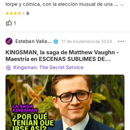
torpe y cómica, con la elección inusual de una 
protagonista no tan perfecta, pero encantadora y 
8
sexy como una espía, junto con el romance. Las 
1
últimas escenas de lucha son un poco 
dramáticas y excesivas, casi como si salieran de 
un anime. En general, como una película graciosa 
Esteban Valladares Arce
17 de noviembre de 2024
con un elenco repleto de estrellas, es bastante 
KINGSMAN, la saga de Matthew Vaughn -
decente.
Maestría en ESCENAS SUBLIMES DE
MUERTE
Kingsman: The Secret Service