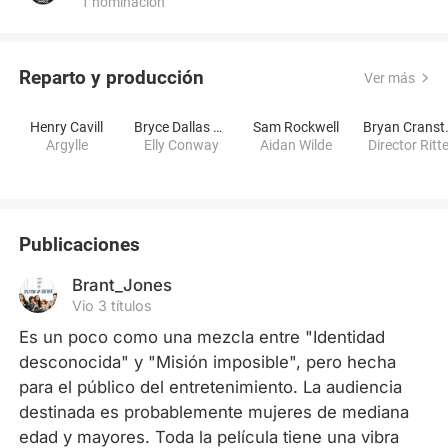
1 nominación
Reparto y producción
Ver más
Henry Cavill
Bryce Dallas Howard
Sam Rockwell
Brya
Argylle
Elly Conway
Aidan Wilde
Director Ritt
Publicaciones
Brant_Jones
Vio 3 títulos
Es un poco como una mezcla entre "Identidad 
desconocida" y "Misión imposible", pero hecha 
para el público del entretenimiento. La audiencia 
destinada es probablemente mujeres de mediana 
edad y mayores. Toda la película tiene una vibra 