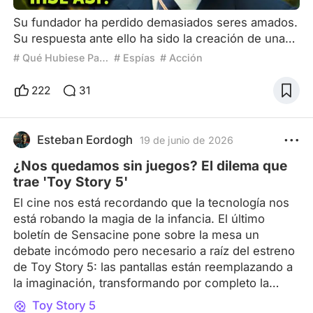
Su fundador ha perdido demasiados seres amados.
Su respuesta ante ello ha sido la creación de una
agencia secreta global, bajo la iniciativa de nunca
# Qué Hubiese Pasado Si el Personaje No Moría…
# Espías
# Acción
más repetir los horrores de la Gran Guerra. Padres
de las familias más poderosas, cuyos hijos
222
31
perecieron en el calor de la batalla, invirtieron sus
fondos en cimentar una inteligencia por encima del
gobierno. Con el objetivo de salvaguardar la paz a
Esteban Eordogh
19 de junio de 2026
​¿Nos quedamos sin juegos? El dilema que
trae 'Toy Story 5'
El cine nos está recordando que la tecnología nos
está robando la magia de la infancia. El último
boletín de Sensacine pone sobre la mesa un
debate incómodo pero necesario a raíz del estreno
de Toy Story 5: las pantallas están reemplazando a
la imaginación, transformando por completo la
forma en que los niños descubren el mundo. ¿Nos
Toy Story 5