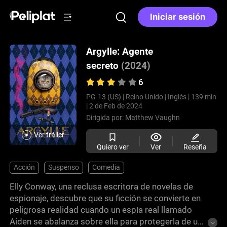
Iniciar sesión
Argylle: Agente
secreto
(2024)
6
PG-13 (US) |
Reino Unido |
Inglés |
139 min
|
2 de Feb de 2024
Dirigida por:
Matthew Vaughn
Ver tráiler
Quiero ver
Ver
Reseña
Acción
Suspenso
Comedia
Elly Conway, una reclusa escritora de novelas de
espionaje, descubre que su ficción se convierte en
peligrosa realidad cuando un espía real llamado
Aiden se abalanza sobre ella para protegerla de un