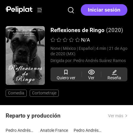
Iniciar sesión
Reflexiones de Ringo
(2020)
N/A
None |
México |
Español |
4 min |
21 de Ago
de 2020 (MX)
Dirigida por:
Pedro Andrés Suárez Ramos
Quiero ver
Ver
Reseña
Comedia
Cortometraje
Reparto y producción
Ver más
Pedro Andrés Suárez Ramos
Anatole France
Pedro Andrés Suárez Ramos