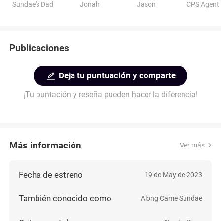
Sundae's Dad
Jonah
Jason
CPS Agent
Publicaciones
Deja tu puntuación y comparte
¡Tu puntación y reseña pueden hacer la diferencia!
Más información
Ver más
Fecha de estreno
19 de May de 2023
También conocido como
Along Came Sundae