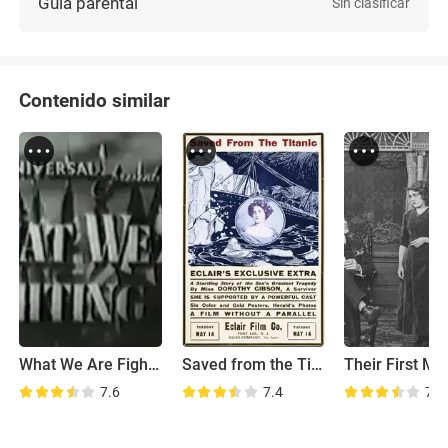
Guía parental
Sin clasificar
Contenido similar
What We Are Fighting For
Saved from the Titanic
7.6
7.4
7.8