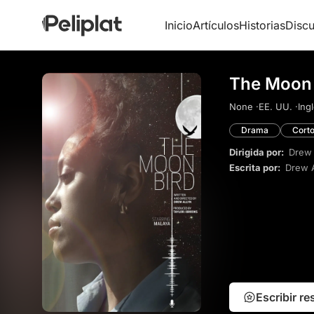
Inicio
Artículos
Historias
Discu
The Moon 
None ·
EE. UU. ·
Ingl
Drama
Cort
Dirigida por:
Drew 
Escrita por:
Drew A
Escribir r