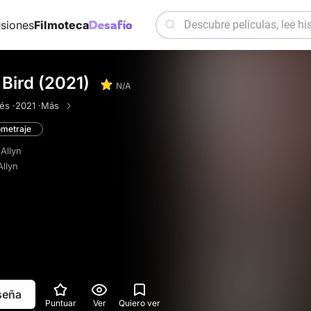
siones
Filmoteca
Bird (2021)
N/A
és ·
2021 ·
Más
ometraje
Allyn
llyn
eseña
Puntuar
Ver
Quiero ver