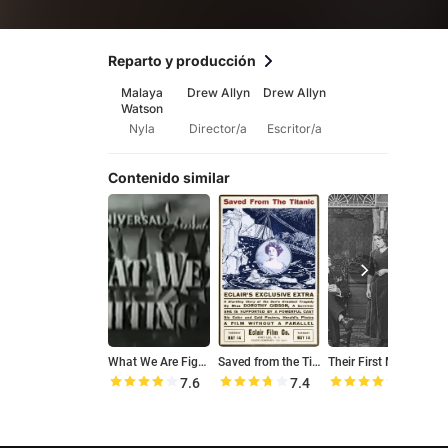
Reparto y producción
Malaya
Drew Allyn
Drew Allyn
Watson
Nyla
Director/a
Escritor/a
Contenido similar
What We Are Fighting For
Saved from the Titanic
Their First Misunderstanding
H
7.6
7.4
7.8