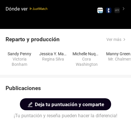
venganza.
Dónde ver
Reparto y producción
Ver más
Sandy Penny
Jessica Y. Martin
Michelle Nuquay
Man
Victoria
Regina Silva
Cora
Mr. Chalmer
Bonham
Washington
Publicaciones
Deja tu puntuación y comparte
¡Tu puntación y reseña pueden hacer la diferencia!