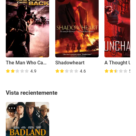
The Man Who Came Back
Shadowheart
4.9
4.6
5.1
Vista recientemente