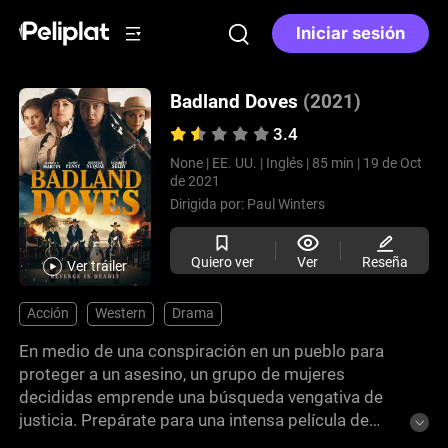
Iniciar sesión
Badland Doves
(2021)
3.4
None |
EE. UU. |
Inglés |
85 min |
19 de Oct
de 2021
Dirigida por:
Paul Winters
Quiero ver
Ver
Reseña
Ver tráiler
Acción
Western
Drama
En medio de una conspiración en un pueblo para
proteger a un asesino, un grupo de mujeres
decididas emprende una búsqueda vengativa de
justicia. Prepárate para una intensa película de
acción del oeste que explora el poder de la