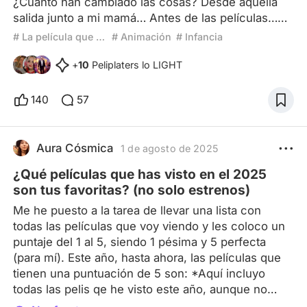
¿Cuánto han cambiado las cosas? Desde aquella
salida junto a mi mamá… Antes de las películas…
Antes de que el mundo tuviera sentido… Antes de
# La película que me lleva a la infancia
# Animación
# Infancia
los pensamientos intrusivos sobre quién quiero
ser… Tenía 5 años. No recuerdo muchas cosas,
+
10
Peliplaters lo LIGHT
pero tenía claro para ese entonces un concepto
universal inherente en todo ser humano… Sin
140
57
discriminar en edades o capacidades… La LUZ ✨
Durante los nueve meses que t
Aura Cósmica
1 de agosto de 2025
¿Qué películas que has visto en el 2025
son tus favoritas? (no solo estrenos)
Me he puesto a la tarea de llevar una lista con
todas las películas que voy viendo y les coloco un
puntaje del 1 al 5, siendo 1 pésima y 5 perfecta
(para mí). Este año, hasta ahora, las películas que
tienen una puntuación de 5 son: *Aquí incluyo
todas las pelis qe he visto este año, aunque no
sean estrenos. *Cabe anotar que no están