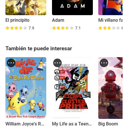
El principito
Adam
Mi villano favo
7.9
7.1
6.6
También te puede interesar
William Joyce's Rolie Polie Olie: The Baby Bot Chase
My Life as a Teenage Robot: Escape from Cluster Prime
Big Boom