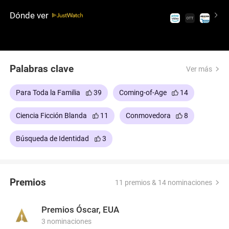
un código: exige crecimiento y conexión.
Dónde ver
Palabras clave
Ver más
Para Toda la Familia
39
Coming-of-Age
14
Ciencia Ficción Blanda
11
Conmovedora
8
Búsqueda de Identidad
3
Premios
11 premios & 14 nominaciones
Premios Óscar, EUA
3 nominaciones