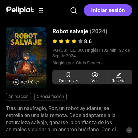
Iniciar sesión
Robot salvaje
(2024)
8.6
PG (US) |
EE. UU. |
Inglés |
102 min |
27 de
Sep de 2024
Dirigida por:
Chris Sanders
Quiero ver
Ver
Reseña
Ver tráiler
Animación
Ciencia ficción
Tras un naufragio, Roz, un robot ayudante, se
estrella en una isla remota. Debe adaptarse a la
naturaleza salvaje, ganarse la confianza de los
animales y cuidar a un ansarón huérfano. Con el
invierno cercano, la supervivencia requiere más que