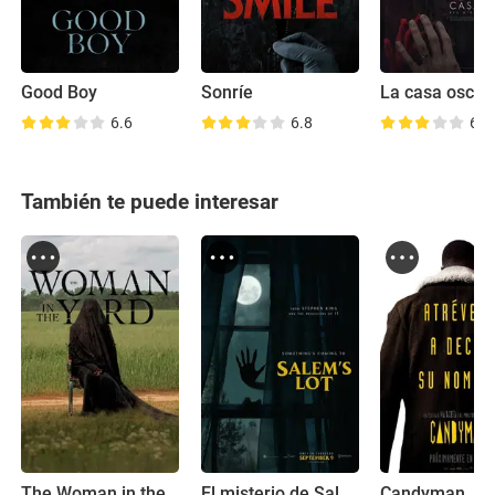
Good Boy
Sonríe
La casa oscur
6.6
6.8
6.5
También te puede interesar
The Woman in the Yard
El misterio de Salem's Lot
Candyman