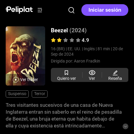
Iniciar sesión
Beezel
(2024)
4.9
16 (BR) |
EE. UU. |
Inglés |
81 min |
20 de
Sep de 2024
Dirigida por:
Aaron Fradkin
Quiero ver
Ver
Reseña
Ver tráiler
Suspenso
Terror
Tres visitantes sucesivos de una casa de Nueva
Inglaterra entran sin saberlo en el reino de pesadilla
de Beezel, una bruja eterna que habita debajo de
ella y cuya existencia está intrincadamente
entrelazada con la tierra misma. Cada nuevo