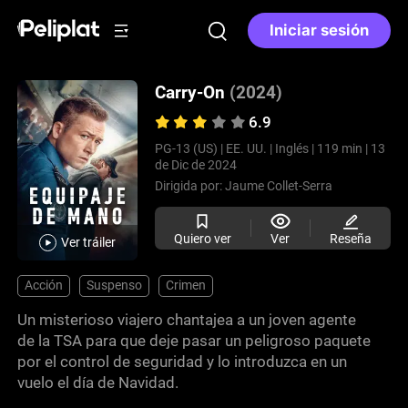
Iniciar sesión
Carry-On
(2024)
6.9
PG-13 (US) |
EE. UU. |
Inglés |
119 min |
13
de Dic de 2024
Dirigida por:
Jaume Collet-Serra
Quiero ver
Ver
Reseña
Ver tráiler
Acción
Suspenso
Crimen
Un misterioso viajero chantajea a un joven agente
de la TSA para que deje pasar un peligroso paquete
por el control de seguridad y lo introduzca en un
vuelo el día de Navidad.