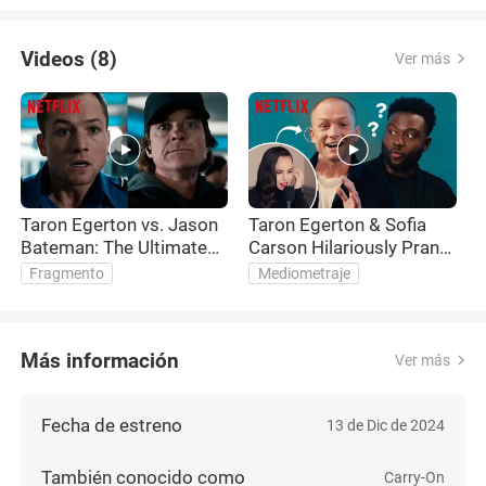
Videos (8)
Ver más
Taron Egerton vs. Jason
Taron Egerton & Sofia
T
Bateman: The Ultimate
Carson Hilariously Prank
p
Face-Off
Sinqua Walls
Fragmento
Mediometraje
Más información
Ver más
Fecha de estreno
13 de Dic de 2024
También conocido como
Carry-On