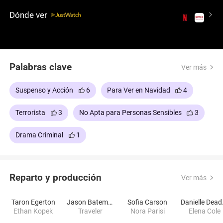
Dónde ver
Palabras clave
Ver más
Suspenso y Acción
6
Para Ver en Navidad
4
Terrorista
3
No Apta para Personas Sensibles
3
Drama Criminal
1
Reparto y producción
Ver más
Taron Egerton
Jason Bateman
Sofia Carson
Dan
Ethan Kopek
Traveler
Nora Parisi
Elena Cole