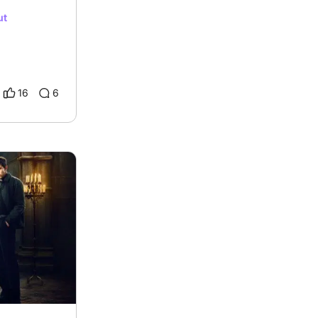
ut
16
6