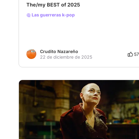
The/my BEST of 2025
Las guerreras k-pop
Crudito Nazareño
57
22 de diciembre de 2025