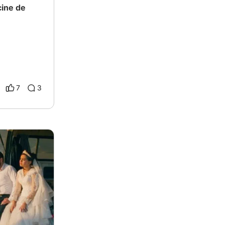
cine de
7
3