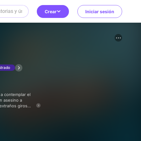
Crear
Iniciar sesión
strado
n asesino a
 extraños giros