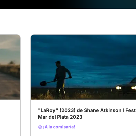
# Wéstern
# Película de carretera
# Suspenso
"LaRoy" (2023) de Shane Atkinson I Fest
Mar del Plata 2023
¡A la comisaría!