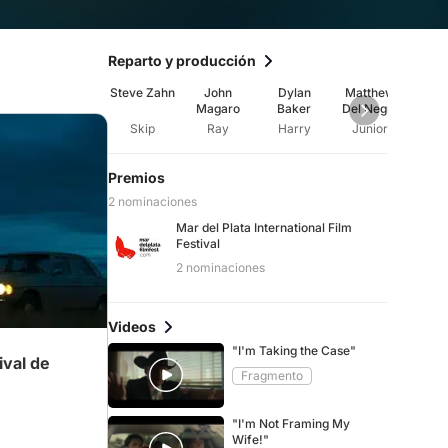
Reparto y producción
Steve Zahn
John
Dylan
Matthew
Gala
Magaro
Baker
Del Negro
Stin
Skip
Ray
Harry
Junior
An
Premios
2 nominaciones
Mar del Plata International Film
Festival
2 nominaciones
Videos
"I'm Taking the Case"
ival de
Fragmento
"I'm Not Framing My
Wife!"