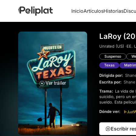
Inicio
Artículos
Historias
Discu
LaRoy (20
Unrated (US) ·
EE. U
Suspenso
We
Texas
Matrim
Dirigida por:
Shane
Escrita por:
Shane
Ver tráiler
Trama:
La vida de Ray se desmorona cuando descubre la aventura de su mujer, llevándolo a contemplar el
suicidio, pero un 
sueldo. Esta pelícu
que invita al espec
Dónde ver:
Escribir r