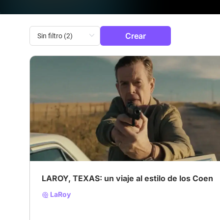
Crear
# Film Noir
# Película de carretera
# Acción
LAROY, TEXAS: un viaje al estilo de los Coen
LaRoy