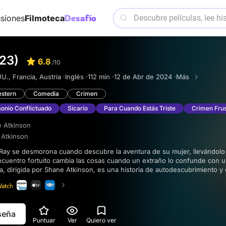
siones
Filmoteca
23)
6.8
/10
U., Francia, Austria ·
Inglés ·
112 min ·
12 de Abr de 2024 ·
Más
stern
Comedia
Crimen
onio Conflictuado
Sicario
Para Cuando Estás Triste
Crimen Fru
 Atkinson
 Atkinson
encuentro fortuito cambia las cosas cuando un extraño lo confunde con u
la, dirigida por Shane Atkinson, es una historia de autodescubrimiento y
tador a contemplar la naturaleza impredecible de la vida.
eseña
Puntuar
Ver
Quiero ver