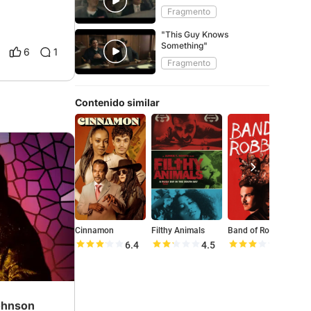
Fragmento
"This Guy Knows
Something"
6
1
Fragmento
Contenido similar
Cinnamon
Filthy Animals
Band of Robbers
6.4
4.5
6.0
ohnson