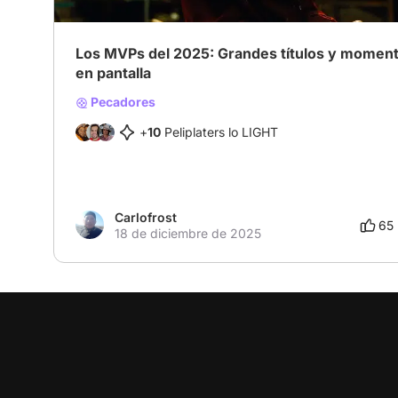
Los MVPs del 2025: Grandes títulos y momen
en pantalla
Pecadores
+
10
Peliplaters lo LIGHT
Carlofrost
65
18 de diciembre de 2025