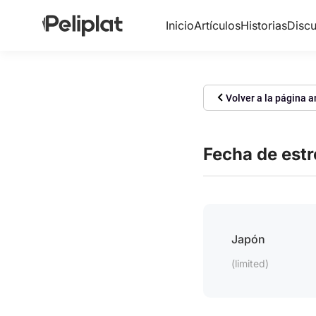
Inicio
Artículos
Historias
Discu
Volver a la página a
Fecha de est
Japón
(limited)