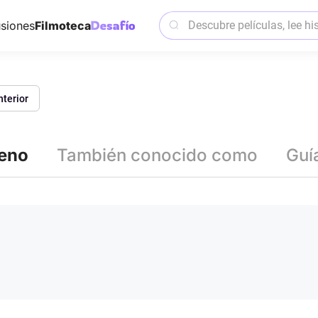
siones
Filmoteca
nterior
reno
También conocido como
Guí