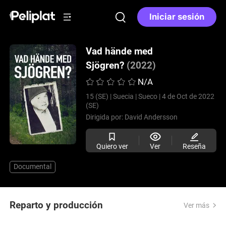
Iniciar sesión
Vad hände med
Sjögren?
(2022)
N/A
15 (SE) |
Suecia |
Sueco |
4 de Oct de 2022
(SE)
Dirigida por:
David Andersson
Quiero ver
Ver
Reseña
Documental
Reparto y producción
Ver más