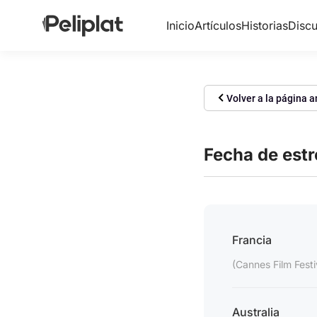
Inicio
Artículos
Historias
Discu
Volver a la página a
Fecha de est
Francia
(Cannes Film Festi
Australia