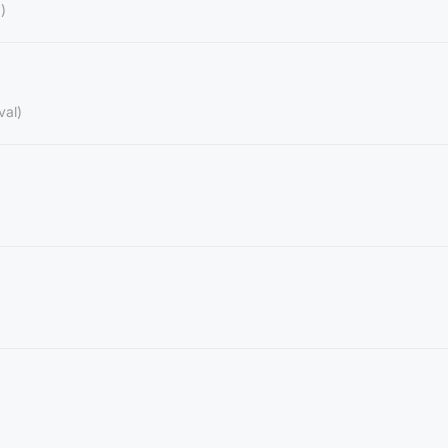
)
val)