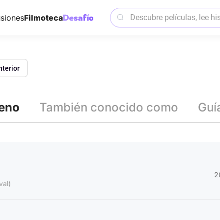
siones
Filmoteca
nterior
reno
También conocido como
Guí
2
val)