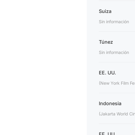
Suiza
Sin información
Túnez
Sin información
EE. UU.
(New York Film Fes
Indonesia
(Jakarta World Ci
EE. UU.