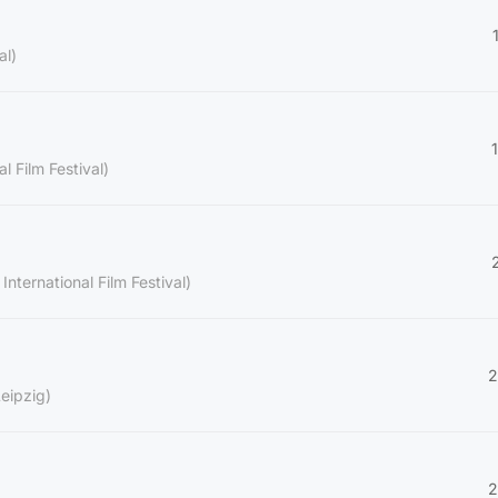
al)
l Film Festival)
International Film Festival)
2
eipzig)
2