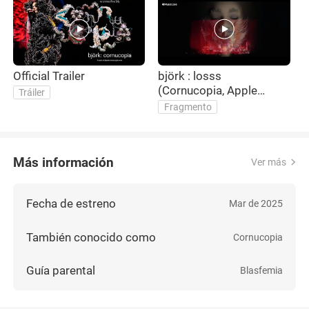
Official Trailer
björk : losss
B
(Cornucopia, Apple
S
Tráiler
Music Live)
L
Fragmento
Más información
Ver más
Fecha de estreno
Mar de 2025
También conocido como
Cornucopia
Guía parental
Blasfemia