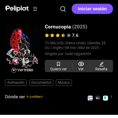
Iniciar sesión
Cornucopia
(2025)
7.6
TV-MA (US) |
Reino Unido, Islandia, EE.
UU. |
Inglés |
98 min |
Mar de 2025
Dirigida por:
Isold Uggadottir
Quiero ver
Ver
Reseña
Ver tráiler
Animación
Documental
Música
Dónde ver