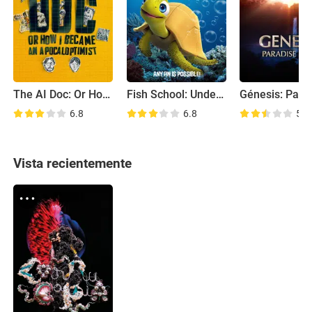
The AI Doc: Or How I Became an Apocaloptimist
Fish School: Under the Sea
6.8
6.8
5.1
Vista recientemente