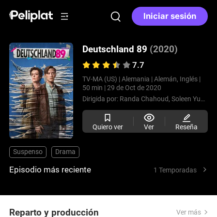
Iniciar sesión
Deutschland 89
(2020)
7.7
TV-MA (US) |
Alemania |
Alemán, Inglés |
50 min |
29 de Oct de 2020
Dirigida por:
Randa Chahoud,
Soleen Yusef
Quiero ver
Ver
Reseña
Suspenso
Drama
Episodio más reciente
1 Temporadas
Reparto y producción
Ver más