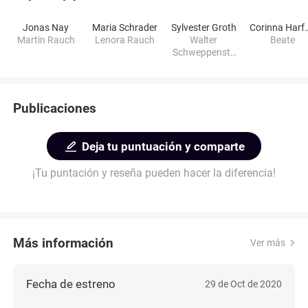
Jonas Nay
Maria Schrader
Sylvester Groth
Corinna 
Martin Rauch
Lenora Rauch
Walter
Beate
Schweppenste
tte
Publicaciones
Deja tu puntuación y comparte
¡Tu puntación y reseña pueden hacer la diferencia!
Más información
Ver más
Fecha de estreno
29 de Oct de 2020