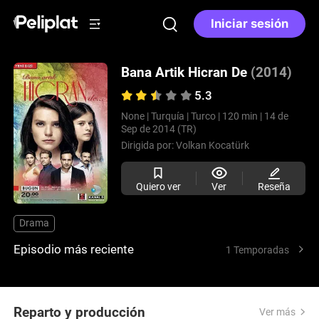
Iniciar sesión
Bana Artik Hicran De
(2014)
5.3
None |
Turquía |
Turco |
120 min |
14 de
Sep de 2014 (TR)
Dirigida por:
Volkan Kocatürk
Quiero ver
Ver
Reseña
Drama
Episodio más reciente
1 Temporadas
Reparto y producción
Ver más