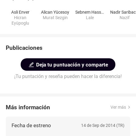
Asli Enver
Alican Yücesoy
Sebnem Hassanisoughi
N
Hicran
Murat Sezgin
Lale
Nazif
Eyüpoglu
Publicaciones
Deja tu puntuación y comparte
¡Tu puntación y reseña pueden hacer la diferencia!
Más información
Ver más
Fecha de estreno
14 de Sep de 2014 (TR)