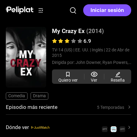
Iniciar sesión
My Crazy Ex
(2014)
6.9
TV-14 (US) |
EE. UU. |
Inglés |
22 de Abr de
2015
Dirigida por:
John Downer,
Ryan Powers,
Joh
Quiero ver
Ver
Reseña
Comedia
Drama
Episodio más reciente
5 Temporadas
Dónde ver