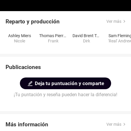
Reparto y producción
Ver más
Ashley Miers
Thomas Pierre Maddox
David Brent Tucker
Sam Flemin
Nicole
Frank
Dirk
'Real' Andre
Publicaciones
Deja tu puntuación y comparte
¡Tu puntación y reseña pueden hacer la diferencia!
Más información
Ver más