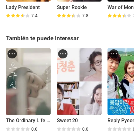
Lady President
Super Rookie
War of Money
7.4
7.8
7.3
También te puede interesar
The Ordinary Life of Ms. 'O'!
Sweet 20
0.0
0.0
0.0