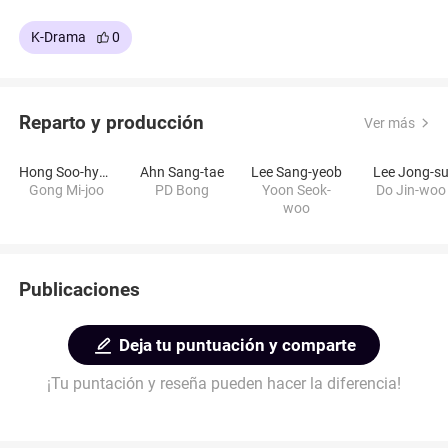
K-Drama
0
Reparto y producción
Ver más
Hong Soo-hyun
Ahn Sang-tae
Lee Sang-yeob
Lee Jong-s
Gong Mi-joo
PD Bong
Yoon Seok-
Do Jin-woo
woo
Publicaciones
Deja tu puntuación y comparte
¡Tu puntación y reseña pueden hacer la diferencia!