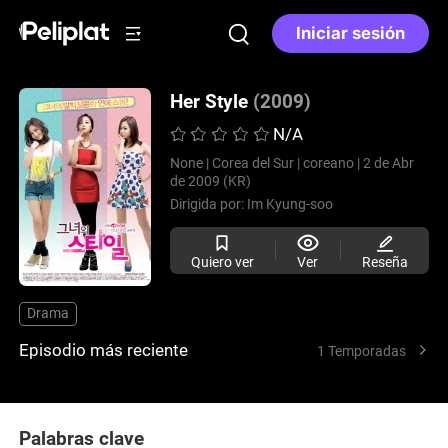
Iniciar sesión
Her Style
(2009)
N/A
None |
Corea del Sur |
coreano |
2 de Abr
de 2009 (KR)
Dirigida por:
Im Kyung-soo
Quiero ver
Ver
Reseña
Drama
Episodio más reciente
1 Temporadas
Palabras clave