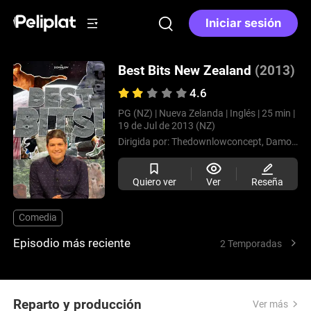
Iniciar sesión
Best Bits New Zealand
(2013)
4.6
PG (NZ) |
Nueva Zelanda |
Inglés |
25 min |
19 de Jul de 2013 (NZ)
Dirigida por:
Thedownlowconcept,
Damon Vaudrey
Quiero ver
Ver
Reseña
Comedia
Episodio más reciente
2 Temporadas
Reparto y producción
Ver más