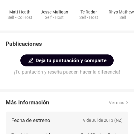
Matt Heath
Jesse Mulligan
Te Radar
Self - Co Host
Self - Host
Self - Host
Self
Publicaciones
Deja tu puntuación y comparte
¡Tu puntación y reseña pueden hacer la diferencia!
Más información
Ver más
Fecha de estreno
19 de Jul de 2013 (NZ)