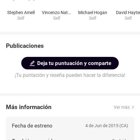
Stephen Amell
Vincenzo Natali
Michael Hogan
David Hayte
Self
Self
Self
Self
Publicaciones
Deja tu puntuación y comparte
¡Tu puntación y reseña pueden hacer la diferencia!
Más información
Ver más
Fecha de estreno
4 de Jun de 2015 (CA)