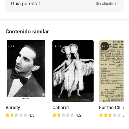
Guía parental
Sin clasificar
Contenido similar
Variety
Cabaret
For the Childr
4.3
4.2
6.2