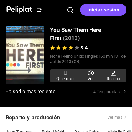
Iniciar sesión
You Saw Them Here
First
(2013)
8.4
None |
Reino Unido |
Inglés |
60 min |
31 de
Jul de 2013 (GB)
Quiero ver
Ver
Reseña
Episodio más reciente
4 Temporadas
Reparto y producción
Ver más
John Thomson
Robert Webb
Pauline Quirke
Michelle Colli