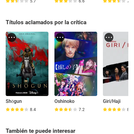
5.7
6.6
7.0
Títulos aclamados por la crítica
Shōgun
Oshinoko
Giri/Haji
8.4
7.2
8.1
También te puede interesar