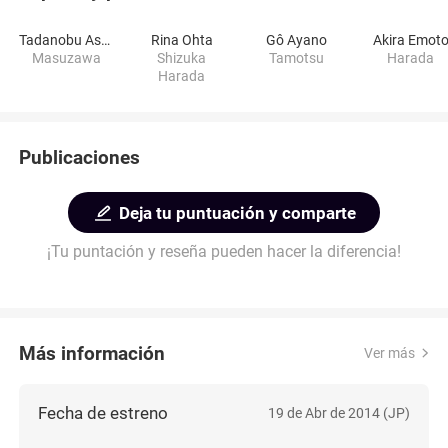
Tadanobu Asano
Rina Ohta
Gô Ayano
Akira Emot
Masuzawa
Shizuka
Tamotsu
Harada
Harada
Publicaciones
Deja tu puntuación y comparte
¡Tu puntación y reseña pueden hacer la diferencia!
Más información
Ver más
Fecha de estreno
19 de Abr de 2014 (JP)