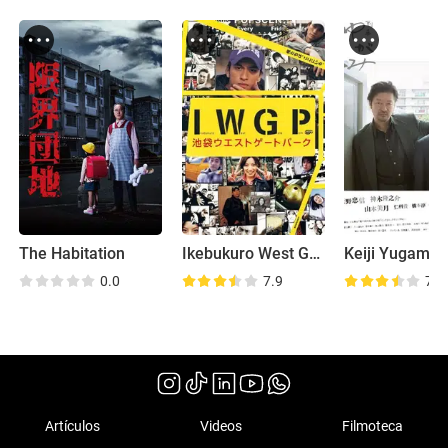
The Habitation
Ikebukuro West Gate Park (Acción en vivo)
Keiji Yugami
0.0
7.9
7.4
Artículos
Videos
Filmoteca