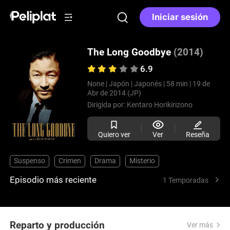
Iniciar sesión
The Long Goodbye
(2014)
6.9
None |
Japón |
Japonés |
58 min |
19 de
Abr de 2014 (JP)
Dirigida por:
Kentaro Horikirizono
Quiero ver
Ver
Reseña
Suspenso
Crimen
Drama
Misterio
Episodio más reciente
1 Temporadas
Reparto y producción
Ver más