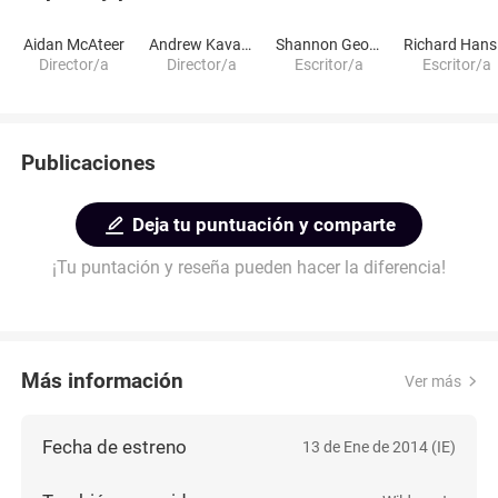
Aidan McAteer
Andrew Kavanagh
Shannon George
R
Director/a
Director/a
Escritor/a
Escritor/a
Publicaciones
Deja tu puntuación y comparte
¡Tu puntación y reseña pueden hacer la diferencia!
Más información
Ver más
Fecha de estreno
13 de Ene de 2014 (IE)