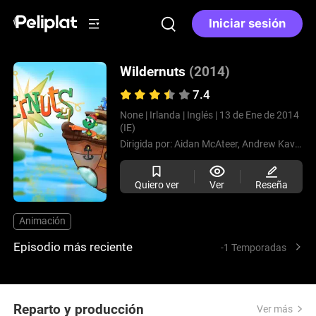
Iniciar sesión
Wildernuts
(2014)
7.4
None |
Irlanda |
Inglés |
13 de Ene de 2014
(IE)
Dirigida por:
Aidan McAteer,
Andrew Kavanagh
Quiero ver
Ver
Reseña
Animación
Episodio más reciente
-1 Temporadas
Reparto y producción
Ver más