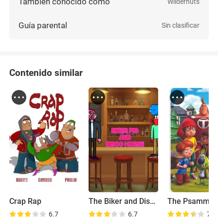
También conocido como
Wildernuts
Guía parental
Sin clasificar
Contenido similar
Crap Rap
The Biker and Disco Show
The Psammy 
6.7
6.7
7.2