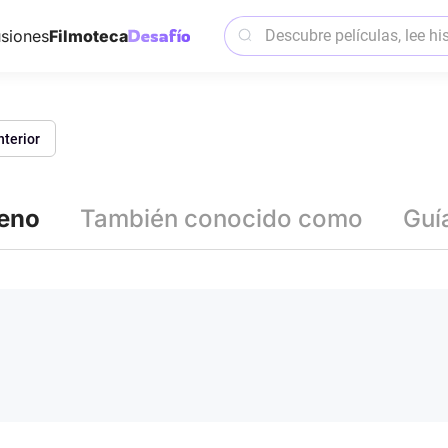
siones
Filmoteca
nterior
reno
También conocido como
Guí