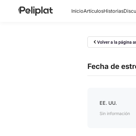
Inicio
Artículos
Historias
Discu
Volver a la página a
Fecha de est
EE. UU.
Sin información