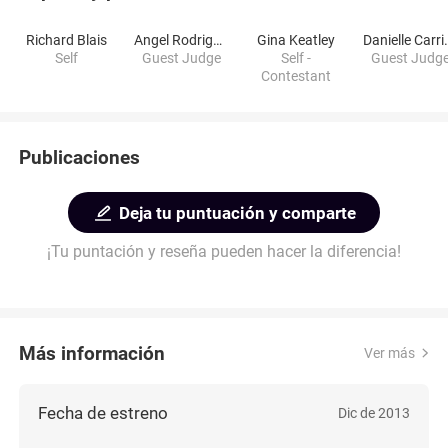
Richard Blais
Angel Rodriguez
Gina Keatley
Danielle
Self
Guest Judge
Self -
Guest Judg
Contestant
Publicaciones
Deja tu puntuación y comparte
¡Tu puntación y reseña pueden hacer la diferencia!
Más información
Ver más
Fecha de estreno
Dic de 2013