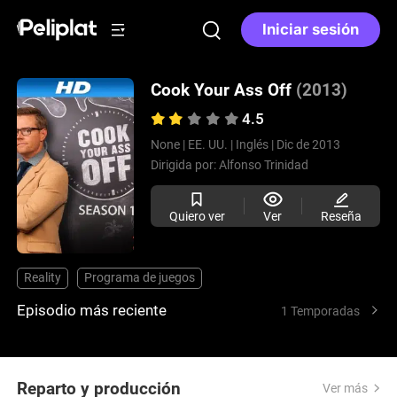
Iniciar sesión
Cook Your Ass Off
(2013)
4.5
None |
EE. UU. |
Inglés |
Dic de 2013
Dirigida por:
Alfonso Trinidad
Quiero ver
Ver
Reseña
Reality
Programa de juegos
Episodio más reciente
1 Temporadas
Reparto y producción
Ver más