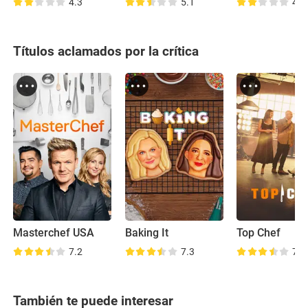
4.3
5.1
4.4
Títulos aclamados por la crítica
Masterchef USA
Baking It
Top Chef
7.2
7.3
7.8
También te puede interesar