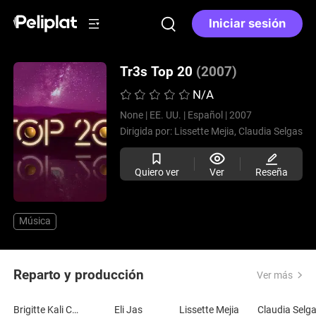
Iniciar sesión
Tr3s Top 20
(2007)
N/A
None |
EE. UU. |
Español |
2007
Dirigida por:
Lissette Mejia,
Claudia Selgas
Quiero ver
Ver
Reseña
Música
Reparto y producción
Ver más
Brigitte Kali Canales
Eli Jas
Lissette Mejia
Claudia Selg