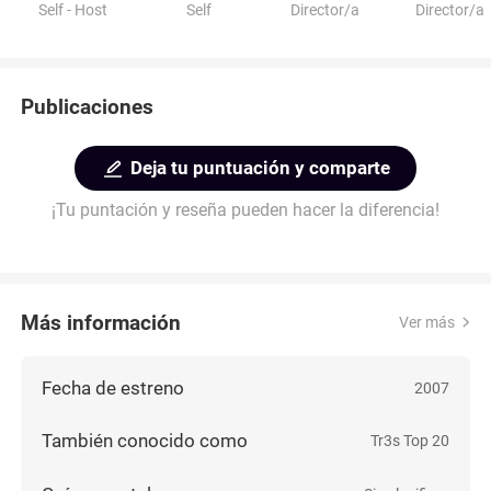
Self - Host
Self
Director/a
Director/a
Publicaciones
Deja tu puntuación y comparte
¡Tu puntación y reseña pueden hacer la diferencia!
Más información
Ver más
Fecha de estreno
2007
También conocido como
Tr3s Top 20