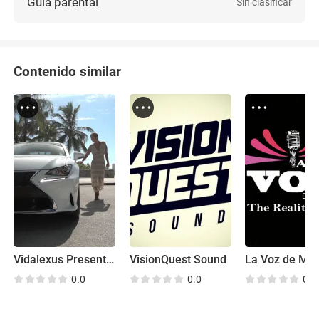
Guía parental
Sin clasificar
Contenido similar
Vidalexus Presents: Reengineering Popular Music with Raquel Sofía
VisionQuest Sound
La Voz de Mi 
0.0
0.0
0.0