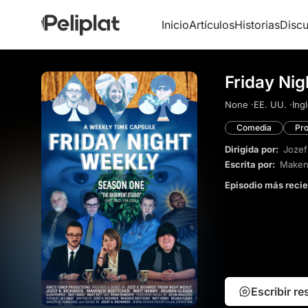
Inicio
Artículos
Historias
Discu
Friday Nig
None ·
EE. UU. ·
Ingl
Comedia
Pro
Dirigida por:
Jozef
Escrita por:
Maken
Episodio más reci
Escribir r