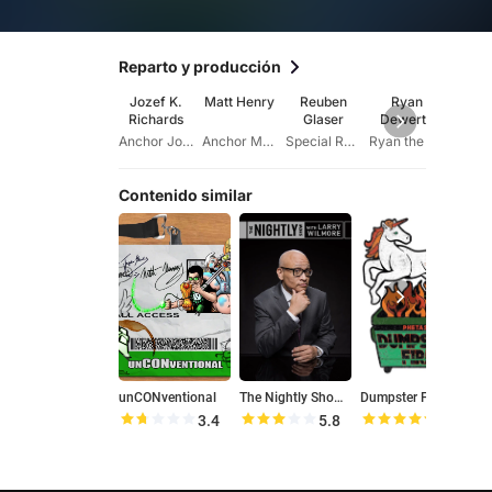
Reparto y producción
Jozef K.
Matt Henry
Reuben
Ryan
Make
Richards
Glaser
Dewerth
Boet
Anchor Jozef K. Richards
Anchor Matt Henry
Special Reporter Reuben Glaser
Ryan the P.A.
Contenido similar
unCONventional
The Nightly Show with Larry Wilmore
Dumpster Fire with Bridget Phetasy
W
3.4
5.8
9.3