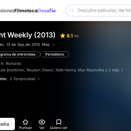
siones
Filmoteca
ht Weekly (2013)
8.1
/10
és ·
13 de Sep de 2013 ·
Más
grama de entrevistas
Periodismo
 K. Richards
zie Boettcher
,
Reuben Glaser
,
Matt Henry
,
Max Machotka
y 2 más
ente:
2 Temporadas
eseña
Puntuar
Ver
Quiero ver