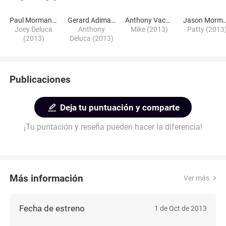
Paul Mormando
Gerard Adimando
Anthony Vaccarella
Jason Mor
Joey Deluca
Anthony
Mike (2013)
Patty (2013
(2013)
Deluca (2013)
Publicaciones
Deja tu puntuación y comparte
¡Tu puntación y reseña pueden hacer la diferencia!
Más información
Ver más
Fecha de estreno
1 de Oct de 2013