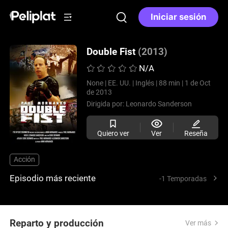
Iniciar sesión
Double Fist
(2013)
N/A
None |
EE. UU. |
Inglés |
88 min |
1 de Oct
de 2013
Dirigida por:
Leonardo Sanderson
Quiero ver
Ver
Reseña
Acción
Episodio más reciente
-1 Temporadas
Reparto y producción
Ver más