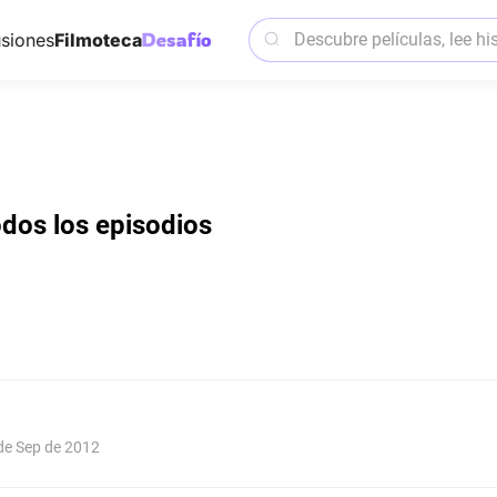
siones
Filmoteca
odos los episodios
 de Sep de 2012