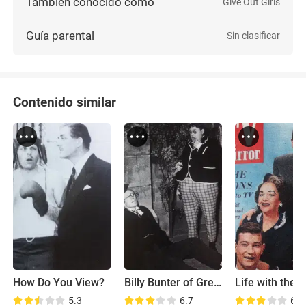
También conocido como
Give Out Girls
Guía parental
Sin clasificar
Contenido similar
How Do You View?
Billy Bunter of Greyfriars School
Life with the 
5.3
6.7
6.2