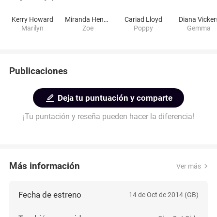
Kerry Howard
Miranda Hennessy
Cariad Lloyd
Diana Vicker
Marilyn
Zoe
Poppy
Gemma
Publicaciones
Deja tu puntuación y comparte
¡Tu puntación y reseña pueden hacer la diferencia!
Más información
Ver más
Fecha de estreno
14 de Oct de 2014 (GB)