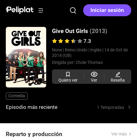
Iniciar sesión
Give Out Girls
(2013)
7.3
None |
Reino Unido |
Inglés |
14 de Oct de
2014 (GB)
Dirigida por:
Chole Thomas
Quiero ver
Ver
Reseña
Comedia
Episodio más reciente
1 Temporadas
Reparto y producción
Ver más