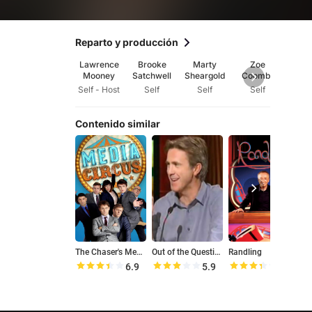
Reparto y producción
Lawrence
Brooke
Marty
Zoe
Matt 
Mooney
Satchwell
Sheargold
Coombs
Marr
Self - Host
Self
Self
Self
Se
Contenido similar
The Chaser's Media Circus
Out of the Question
Randling
H
6.9
5.9
6.7