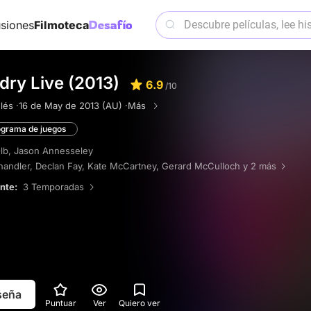
siones
Filmoteca
dry Live (2013)
6.9
/10
lés ·
16 de May de 2013 (AU) ·
Más
grama de juegos
lb
,
Jason Annesseley
handler
,
Declan Fay
,
Kate McCartney
,
Gerard McCulloch
y 2 más
ente:
3 Temporadas
eseña
Puntuar
Ver
Quiero ver