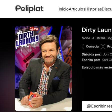
Inicio
Artículos
Historias
Discu
Dirty Laun
None ·
Australia ·
Ing
Comedia
Pro
Dirigida por:
Jon O
Escrita por:
Karl C
Episodio más reci
Escribir r