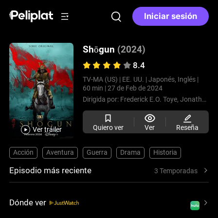
Iniciar sesión
Shōgun
(2024)
8.4
TV-MA (US) |
EE. UU. |
Japonés, Inglés |
60 min |
27 de Feb de 2024
Dirigida por:
Frederick E.O. Toye,
Jonathan van Tulleken,
Quiero ver
Ver
Reseña
Ver tráiler
Acción
Aventura
Guerra
Drama
Historia
Episodio más reciente
3 Temporadas
Dónde ver