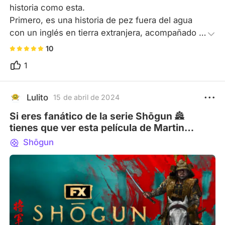
historia como esta.

Primero, es una historia de pez fuera del agua 
con un inglés en tierra extranjera, acompañado 
del contexto político y religioso del siglo XVII. 
10
Pero, para cuando termina, comprendemos eran 
1
sólo peones dentro de una historia muchísimo 
más compleja.

Todo ese viaje se acompaña de una manufactura 
Lulito
15 de abril de 2024
prácticamente perfecta y un respeto intercultural 
Si eres fanático de la serie Shōgun 🏯
que pocas veces se ve.
tienes que ver esta película de Martin
Scorsese 🎦
Shōgun