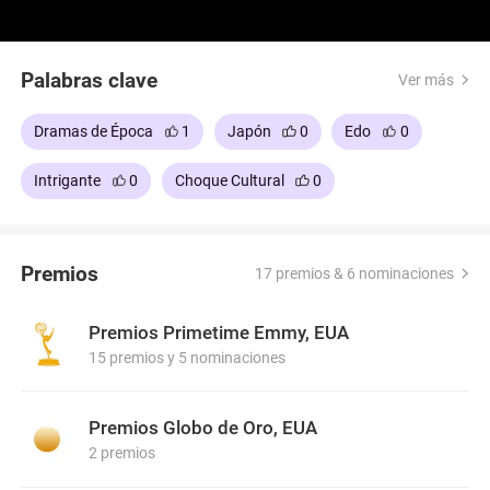
Palabras clave
Ver más
Dramas de Época
1
Japón
0
Edo
0
Intrigante
0
Choque Cultural
0
Premios
17 premios & 6 nominaciones
Premios Primetime Emmy, EUA
15 premios y 5 nominaciones
Premios Globo de Oro, EUA
2 premios