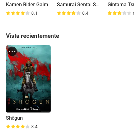
Kamen Rider Gaim
Samurai Sentai Shinkenger
8.1
8.4
6.8
Vista recientemente
Shōgun
8.4