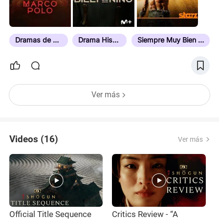
Dramas de Época
Drama Histórico
Siempre Muy Bien Valorada
Ver más
Videos (16)
Ver más
Official Title Sequence
Critics Review - “A
T