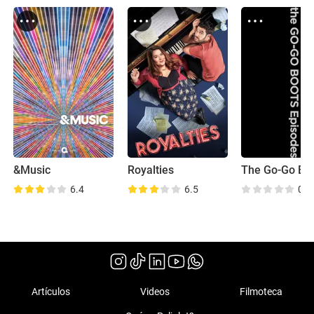
&Music
Royalties
The Go-Go Bo
6.4
6.5
0.0
Artículos
Videos
Filmoteca