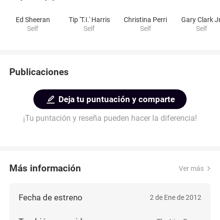
Ed Sheeran
Tip 'T.I.' Harris
Christina Perri
Gary Clark Jr
Self
Self
Self
Self
Publicaciones
Deja tu puntuación y comparte
¡Tu puntación y reseña pueden hacer la diferencia!
Más información
Ver más
Fecha de estreno
2 de Ene de 2012