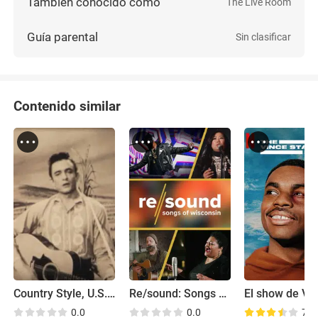
También conocido como
The Live Room
Guía parental
Sin clasificar
Contenido similar
Country Style, U.S.A.
Re/sound: Songs of Wisconsin
0.0
0.0
7.7