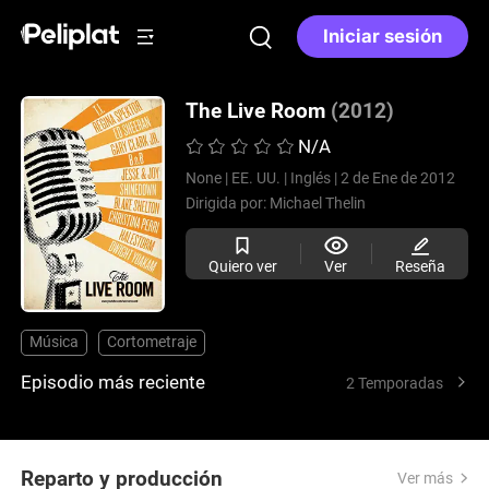
Iniciar sesión
The Live Room
(2012)
N/A
None |
EE. UU. |
Inglés |
2 de Ene de 2012
Dirigida por:
Michael Thelin
Quiero ver
Ver
Reseña
Música
Cortometraje
Episodio más reciente
2 Temporadas
Reparto y producción
Ver más