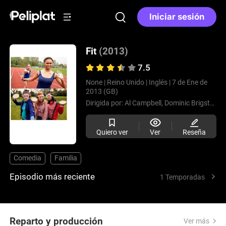
Iniciar sesión
Fit
(2013)
7.5
None |
Reino Unido |
Inglés |
7 de Ene de
2013 (GB)
Dirigida por:
Al Campbell,
Dominic Brigstocke
Quiero ver
Ver
Reseña
Comedia
Familia
Episodio más reciente
1 Temporadas
Reparto y producción
Ver más