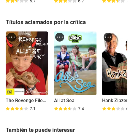
5.7
6.7
7.1
Títulos aclamados por la crítica
The Revenge Files of Alistair Fury
All at Sea
Hank Zipzer
7.1
7.4
6.9
También te puede interesar