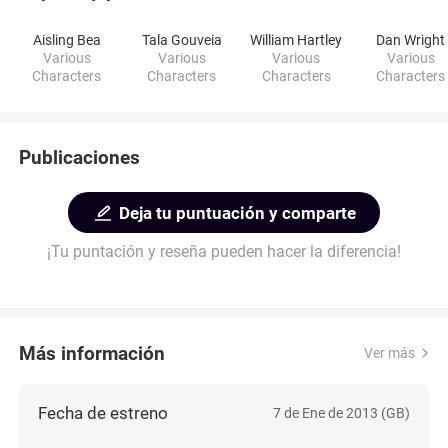
Aisling Bea
Tala Gouveia
William Hartley
Dan Wright
Various
Various
Various
Various
Characters
Characters
Characters
Characters
Publicaciones
Deja tu puntuación y comparte
¡Tu puntación y reseña pueden hacer la diferencia!
Más información
Ver más
Fecha de estreno
7 de Ene de 2013 (GB)