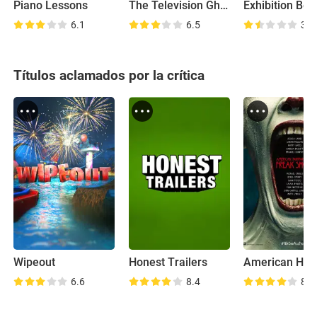
Piano Lessons
The Television Ghost
6.1
6.5
3.2
Títulos aclamados por la crítica
Wipeout
Honest Trailers
6.6
8.4
8.4