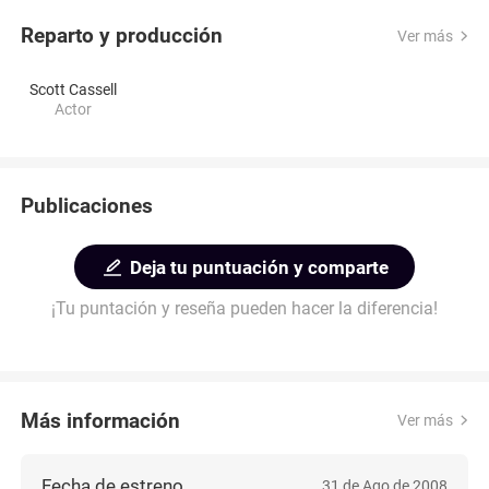
Reparto y producción
Ver más
Scott Cassell
Actor
Publicaciones
Deja tu puntuación y comparte
¡Tu puntación y reseña pueden hacer la diferencia!
Más información
Ver más
Fecha de estreno
31 de Ago de 2008