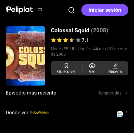
Iniciar sesión
Colossal Squid
(2008)
7.1
None |
EE. UU. |
Inglés |
44 min |
31 de Ago
de 2008
Quiero ver
Ver
Reseña
Episodio más reciente
1 Temporadas
Dónde ver