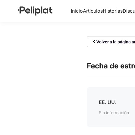
Inicio
Artículos
Historias
Discu
Volver a la página a
Fecha de est
EE. UU.
Sin información