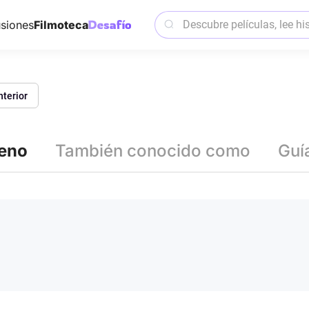
siones
Filmoteca
nterior
reno
También conocido como
Guí