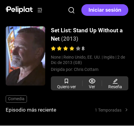
Iniciar sesión
Set List: Stand Up Without a
Net
(2013)
8
None |
Reino Unido, EE. UU. |
Inglés |
2 de
Dic de 2013 (GB)
Dirigida por:
Chris Cottam
Quiero ver
Ver
Reseña
Comedia
Episodio más reciente
1 Temporadas