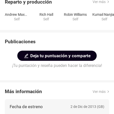
Reparto y producción
Ver más
Andrew Maxwell
Rich Hall
Robin Williams
Self
Self
Self
Self
Publicaciones
Deja tu puntuación y comparte
¡Tu puntación y reseña pueden hacer la diferencia!
Más información
Ver más
Fecha de estreno
2 de Dic de 2013 (GB)