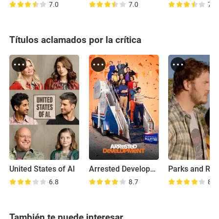
7.0
7.0
7.9
Títulos aclamados por la crítica
United States of Al
Arrested Development
6.8
8.7
8.0
También te puede interesar