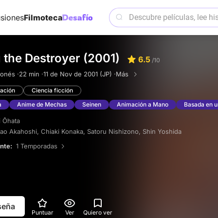
siones
Filmoteca
 the Destroyer (2001)
6.5
/10
onés ·
22 min ·
11 de Nov de 2001 (JP) ·
Más
ación
Ciencia ficción
a
Anime de Mechas
Seinen
Animación a Mano
Basada en 
i Ôhata
ao Akahoshi
,
Chiaki Konaka
,
Satoru Nishizono
,
Shin Yoshida
ente:
1 Temporadas
eseña
Puntuar
Ver
Quiero ver