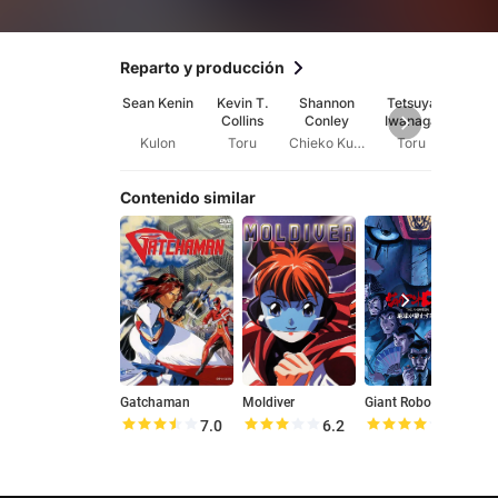
Reparto y producción
Sean Kenin
Kevin T.
Shannon
Tetsuya
Oli
Collins
Conley
Iwanaga
Wy
Kulon
Toru
Chieko Kujyu
Toru
Nori
Contenido similar
Gatchaman
Moldiver
Giant Robo: The Day the Earth Stood Still
P
7.0
6.2
7.9