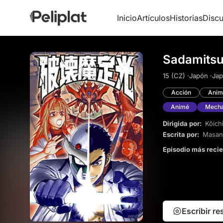
Inicio
Artículos
Historias
Discu
Sadamitsu
15 (CZ) ·
Japón ·
Jap
Acción
Anim
Animé
Mech
Dirigida por:
Kôich
Escrita por:
Masan
Episodio más reci
Escribir r