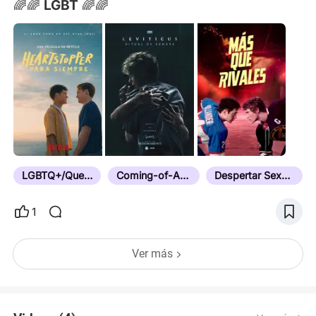
🌈🌈 LGBT 🌈🌈
LGBTQ+/Queer
Coming-of-Age
Despertar Sexual
1
Ver más