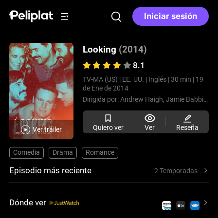
Iniciar sesión
Looking
(2014)
8.1
TV-MA (US) |
EE. UU. |
Inglés |
30 min |
19
de Ene de 2014
Dirigida por:
Andrew Haigh,
Jamie Babbit,
Ry
Quiero ver
Ver
Reseña
Ver tráiler
Comedia
Drama
Romance
Episodio más reciente
2 Temporadas
Dónde ver