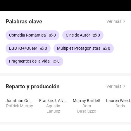
Palabras clave
Ver más
Comedia Romántica
0
Cine de Autor
0
LGBTQ+/Queer
0
Múltiples Protagonistas
0
Fragmentos de la Vida
0
Reparto y producción
Ver más
Jonathan Groff
Frankie J. Alvarez
Murray Bartlett
Lauren
Patrick Murray
Agustín
Dom
Doris
Lanuez
Basaluzzo