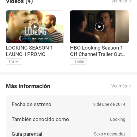
Videos (4)
Ver más
LOOKING SEASON 1
HBO Looking Season 1 -
LAUNCH PROMO
Off Channel Trailer Out
T
100 Event
P
Tráiler
Tráiler
Más información
Ver más
Fecha de estreno
19 de Ene de 2014
También conocido como
Looking
Guía parental
Sexo y desnudez