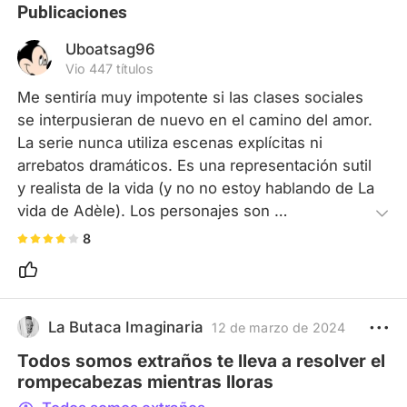
Publicaciones
Uboatsag96
Vio 447 títulos
Me sentiría muy impotente si las clases sociales 
se interpusieran de nuevo en el camino del amor. 
La serie nunca utiliza escenas explícitas ni 
arrebatos dramáticos. Es una representación sutil 
y realista de la vida (y no no estoy hablando de La 
vida de Adèle). Los personajes son 
increíblemente cercanos y hasta las luchas de los 
8
grupos de minorías se representan en igual de 
condiciones con los grupos dominantes, lo que 
me hace esperar con ansias la segunda 
temporada.
La Butaca Imaginaria
12 de marzo de 2024
Todos somos extraños te lleva a resolver el
rompecabezas mientras lloras