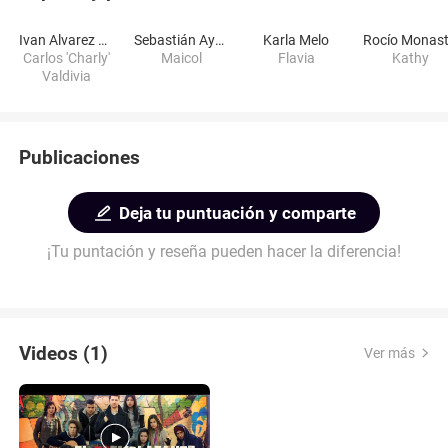
Ivan Alvarez de Araya
Sebastián Ayala
Karla Melo
Carlos 'Charly'
Maicol
Flavia
Kathy
Valdivia
Publicaciones
Deja tu puntuación y comparte
¡Tu puntación y reseña pueden hacer la diferencia!
Videos (1)
Ver más