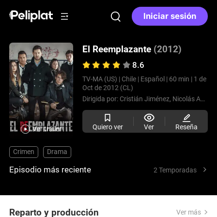
Iniciar sesión
El Reemplazante
(2012)
8.6
TV-MA (US) |
Chile |
Español |
60 min |
1 de
Oct de 2012 (CL)
Dirigida por:
Cristián Jiménez,
Nicolás Acuña
Quiero ver
Ver
Reseña
Ver tráiler
Crimen
Drama
Episodio más reciente
2 Temporadas
Reparto y producción
Ver más