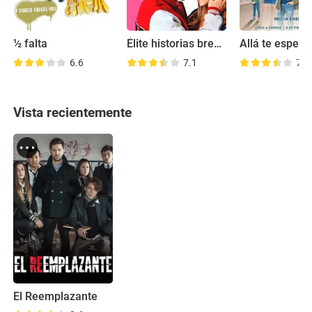
½ falta
Élite historias breves: Carla Samuel
Allá te espero
6.6
7.1
7.3
Vista recientemente
El Reemplazante