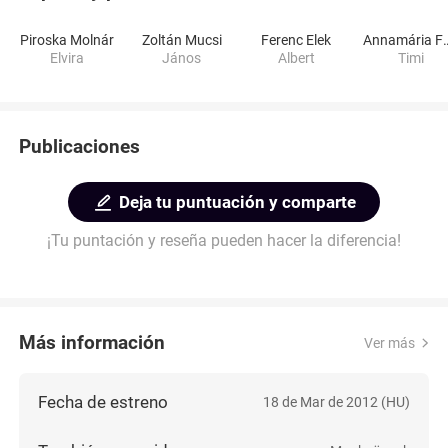
Piroska Molnár
Zoltán Mucsi
Ferenc Elek
Annamári
Elvira
János
Albert
Timi
Publicaciones
Deja tu puntuación y comparte
¡Tu puntación y reseña pueden hacer la diferencia!
Más información
Ver más
Fecha de estreno
18 de Mar de 2012 (HU)