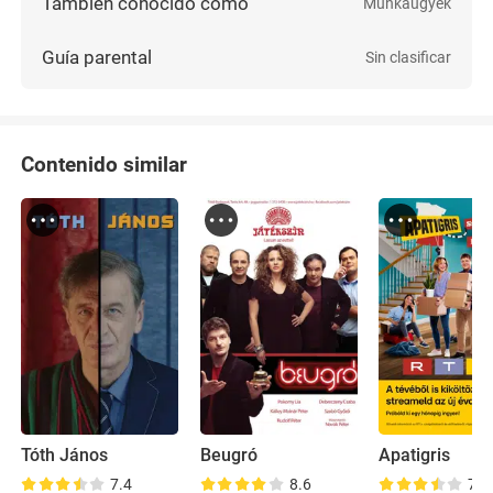
También conocido como
Munkaügyek
Guía parental
Sin clasificar
Contenido similar
Tóth János
Beugró
Apatigris
7.4
8.6
7.2