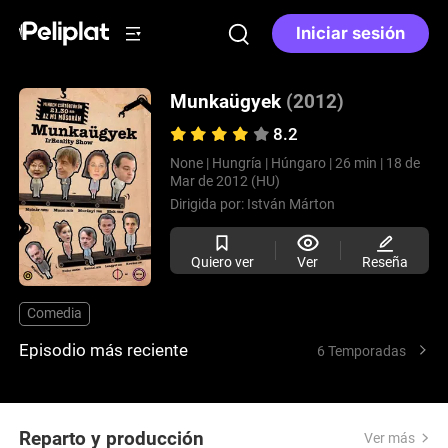
Iniciar sesión
Munkaügyek
(2012)
8.2
None |
Hungría |
Húngaro |
26 min |
18 de
Mar de 2012 (HU)
Dirigida por:
István Márton
Quiero ver
Ver
Reseña
Comedia
Episodio más reciente
6 Temporadas
Reparto y producción
Ver más