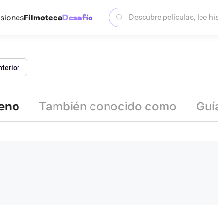
siones
Filmoteca
nterior
reno
También conocido como
Guí