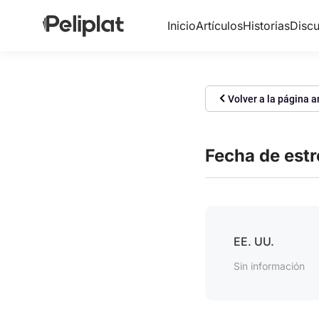
Inicio
Artículos
Historias
Discu
Volver a la página a
Fecha de est
EE. UU.
Sin información