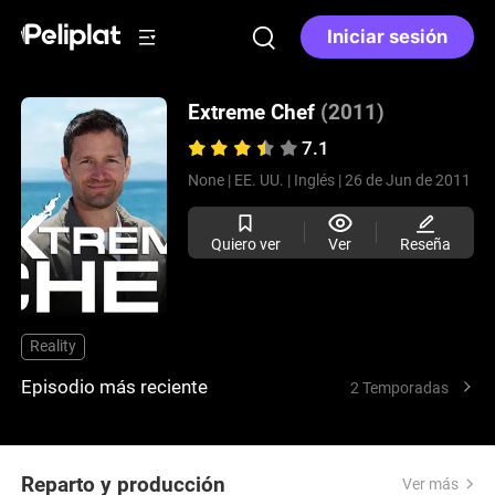
Iniciar sesión
Extreme Chef
(2011)
7.1
None |
EE. UU. |
Inglés |
26 de Jun de 2011
Quiero ver
Ver
Reseña
Reality
Episodio más reciente
2 Temporadas
Reparto y producción
Ver más