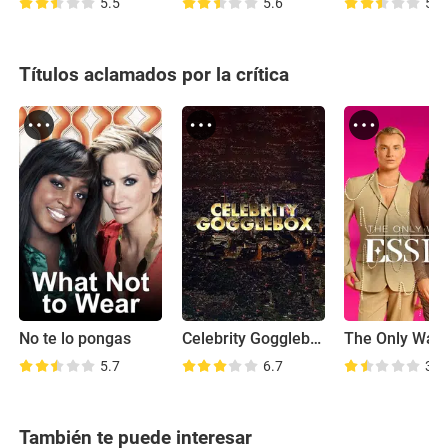
5.5
5.6
5.6
Títulos aclamados por la crítica
No te lo pongas
Celebrity Gogglebox
5.7
6.7
3.2
También te puede interesar