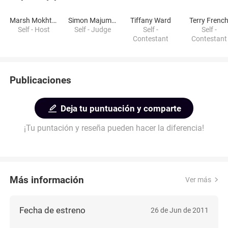
Marsh Mokhtari
Simon Majumdar
Tiffany Ward
Terry Frenc
Self - Host
Self - Judge
Self -
Self -
Contestant
Contestant
Publicaciones
Deja tu puntuación y comparte
¡Tu puntación y reseña pueden hacer la diferencia!
Más información
Ver más
Fecha de estreno
26 de Jun de 2011