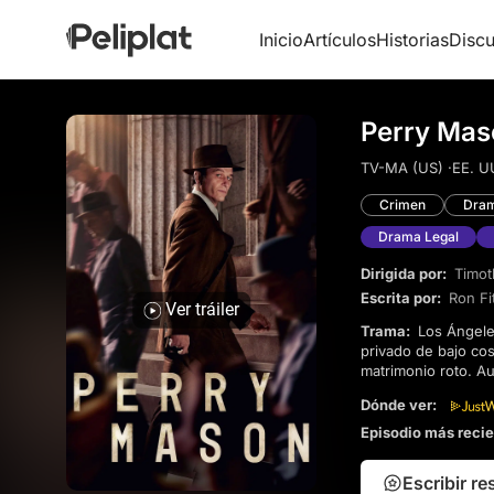
Inicio
Artículos
Historias
Discu
Perry Mas
TV-MA (US) ·
EE. UU
Crimen
Dra
Drama Legal
Dirigida por:
Timot
Escrita por:
Ron Fi
Ver tráiler
Trama:
Los Ángeles, 1932. El abogado defensor Perry Mason, que vive el día a día como investigador
privado de bajo cos
matrimonio roto. A
pleno auge, un sec
Dónde ver:
Episodio más reci
Escribir r