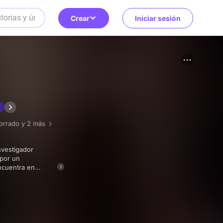
Crear
Iniciar sesión
orrado
y 2 más
 por un
ncuentra en
 fracturada.