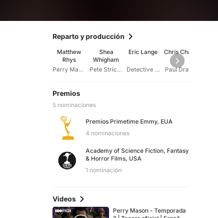
Reparto y producción
Matthew
Shea
Eric Lange
Chris Chalk
Jul
Rhys
Whigham
Ryl
Perry Mason
Pete Strickland
Detective Holcomb
Paul Drake
Della 
Premios
5 nominaciones
Premios Primetime Emmy, EUA
4 nominaciones
Academy of Science Fiction, Fantasy
& Horror Films, USA
1 nominación
Videos
Perry Mason - Temporada