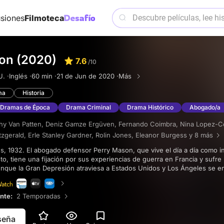
siones
Filmoteca
on (2020)
7.6
/10
. ·
Inglés ·
60 min ·
21 de Jun de 2020 ·
Más
ma
Historia
Dramas de Época
Drama Criminal
Drama Histórico
Abogado/a
hy Van Patten
,
Deniz Gamze Ergüven
,
Fernando Coimbra
,
Nina Lopez-C
tzgerald
,
Erle Stanley Gardner
,
Rolin Jones
,
Eleanor Burgess
y 8 más
to, tiene una fijación por sus experiencias de guerra en Francia y sufre
unque la Gran Depresión atraviesa a Estados Unidos y Los Ángeles se e
uestro que sale muy mal lleva a Mason a exponer una ciudad totalmente
ente:
2 Temporadas
eseña