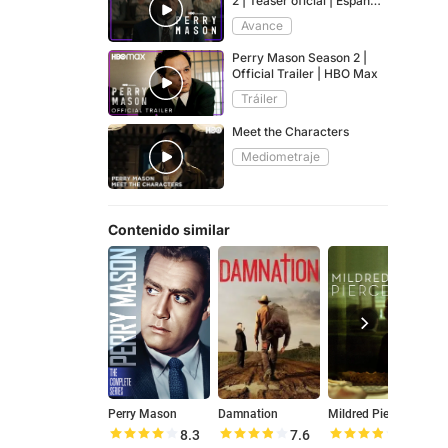
2 | Teaser oficial | Español
subtitulado | HBO Max
Avance
Perry Mason Season 2 |
Official Trailer | HBO Max
Tráiler
Meet the Characters
Mediometraje
Contenido similar
Perry Mason
Damnation
Mildred Pierce
T
8.3
7.6
7.6